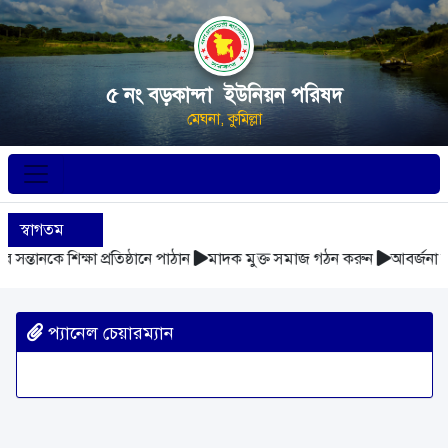
৫ নং বড়কান্দা ইউনিয়ন পরিষদ
মেঘনা, কুমিল্লা
স্বাগতম
ন্তানকে শিক্ষা প্রতিষ্ঠানে পাঠান
মাদক মুক্ত সমাজ গঠন করুন
আবর্জনা সঠ
প্যানেল চেয়ারম্যান