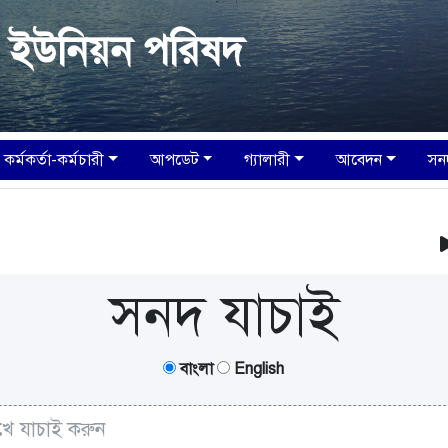
া ইউনিয়ন পরিষদ
কর্মকর্তা-কর্মচারী
আপডেট
গ্যালারী
আবেদন
সন
আপনা
সনদ যাচাই
বাংলা
English