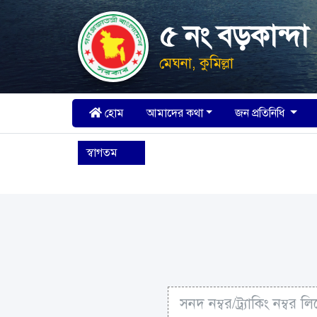
৫ নং বড়কান্দ
মেঘনা, কুমিল্লা
হোম
আমাদের কথা
জন প্রতিনিধি
স্বাগতম