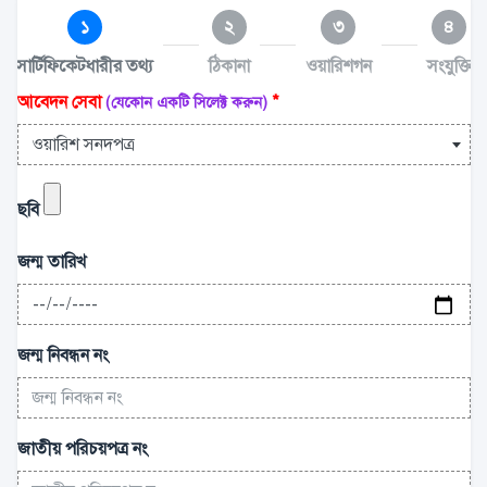
১
২
৩
৪
সার্টিফিকেটধারীর তথ্য
ঠিকানা
ওয়ারিশগন
সংযুক্তি
আবেদন সেবা
*
(যেকোন একটি সিলেক্ট করুন)
ওয়ারিশ সনদপত্র
ছবি
জন্ম তারিখ
জন্ম নিবন্ধন নং
জাতীয় পরিচয়পত্র নং