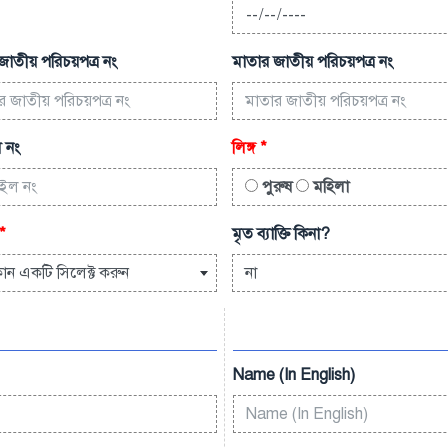
জাতীয় পরিচয়পত্র নং
মাতার জাতীয় পরিচয়পত্র নং
 নং
লিঙ্গ
*
পুরুষ
মহিলা
*
মৃত ব্যাক্তি কিনা?
োন একটি সিলেক্ট করুন
না
Name (In English)