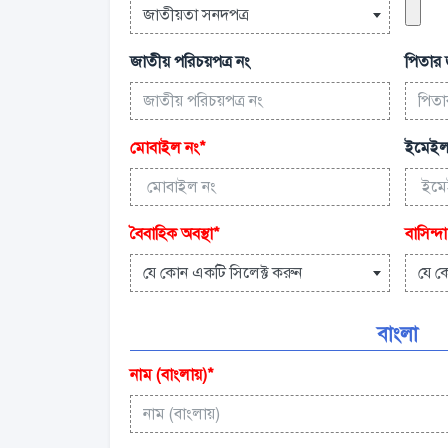
জাতীয়তা সনদপত্র
জাতীয় পরিচয়পত্র নং
পিতার 
মোবাইল নং
*
ইমেইল
বৈবাহিক অবস্থা
*
বাসিন্দা
যে কোন একটি সিলেক্ট করুন
যে ক
বাংলা
নাম (বাংলায়)
*