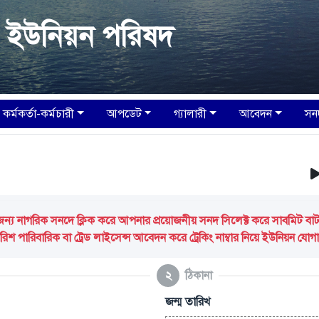
া ইউনিয়ন পরিষদ
কর্মকর্তা-কর্মচারী
আপডেট
গ্যালারী
আবেদন
সন
আপনা
 নাগরিক সনদে ক্লিক করে আপনার প্রয়োজনীয় সনদ সিলেক্ট করে সাবমিট বাটন ক
িশ পারিবারিক বা ট্রেড লাইসেন্স আবেদন করে ট্রেকিং নাম্বার নিয়ে ইউনিয়ন যো
২
ঠিকানা
জন্ম তারিখ