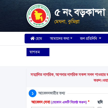
৫ নং বড়কান্দ
মেঘনা, কুমিল্লা
হোম
আমাদের কথা
জন প্রতিনিধি
স্বাগতম
সম্মানিত নাগরিক, আপনার নাগরিক সকল সনদ পাওয়ার জন্য
করুন।ওয়ার
১
আবেদনকারীর তথ্য
আবেদন সেবা
*
ছবি
(যেকোন একটি সিলেক্ট করুন)