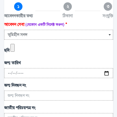
১
২
৩
আবেদনকারীর তথ্য
ঠিকানা
সংযুক্তি
আবেদন সেবা
*
(যেকোন একটি সিলেক্ট করুন)
ভূমিহীন সনদ
ছবি
জন্ম তারিখ
জন্ম নিবন্ধন নং
জাতীয় পরিচয়পত্র নং